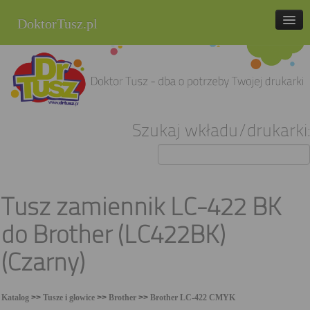
DoktorTusz.pl
tel. 857 337 337
Strona główna
Oferta
Szukaj wkładu/drukarki:
Cenniki
Blog
Praca
Tusz zamiennik LC-422 BK
Kontakt
do Brother (LC422BK)
Sklep internetowy
(Czarny)
Katalog
>>
Tusze i głowice
>>
Brother
>>
Brother LC-422 CMYK