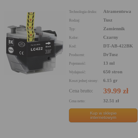
Atramentowa
Technologia druku:
Tusz
Rodzaj:
Zamiennik
Typ:
Czarny
Kolor:
DT-AB-422BK
Kod:
DrTusz
Producent:
13 ml
Pojemność:
650 stron
Wydajność:
6.15 gr
Koszt jednej strony:
39.99 zł
Cena brutto:
32.51 zł
Cena netto:
Kup w sklepie
internetowym