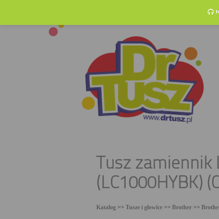
t
Tusz zamiennik 
(LC1000HYBK) (C
Katalog
>>
Tusze i głowice
>>
Brother
>>
Broth