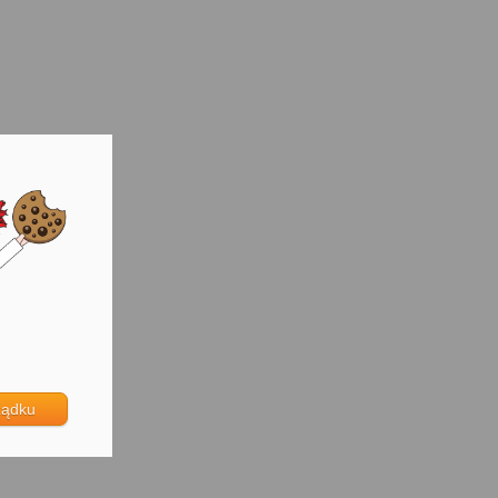
ządku