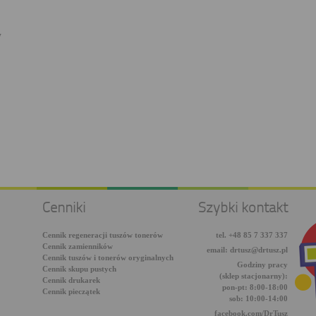
W
Cenniki
Szybki kontakt
Cennik regeneracji tuszów tonerów
tel. +48 85 7 337 337
Cennik zamienników
email: drtusz@drtusz.pl
Cennik tuszów i tonerów oryginalnych
Godziny pracy
Cennik skupu pustych
(sklep stacjonarny):
Cennik drukarek
pon-pt: 8:00-18:00
Cennik pieczątek
sob: 10:00-14:00
facebook.com/DrTusz