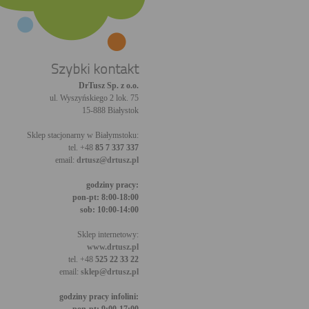
Szybki kontakt
DrTusz Sp. z o.o.
ul. Wyszyńskiego 2 lok. 75
15-888 Białystok
Sklep stacjonarny w Białymstoku:
tel. +48
85 7 337 337
email:
drtusz@drtusz.pl
godziny pracy:
pon-pt: 8:00-18:00
sob: 10:00-14:00
Sklep internetowy:
www.drtusz.pl
tel. +48
525 22 33 22
email:
sklep@drtusz.pl
godziny pracy infolini: