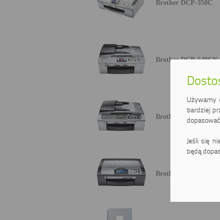
Brother DCP-350C
Brother DCP-540CN
Dostos
Używamy ci
bardziej pr
Brother DCP-560CN
dopasować 
Jeśli się n
będą dopas
Brother DCP-770CW