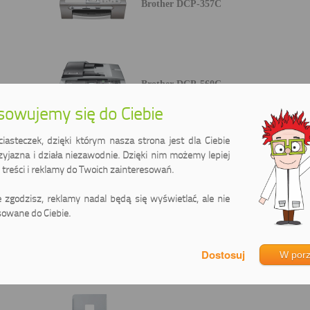
Brother DCP-357C
Brother DCP-560C
owujemy się do Ciebie
asteczek, dzięki którym nasza strona jest dla Ciebie
zyjazna i działa niezawodnie. Dzięki nim możemy lepiej
Brother DCP-750CW
treści i reklamy do Twoich zainteresowań.
ie zgodzisz, reklamy nadal będą się wyświetlać, ale nie
owane do Ciebie.
Brother FAX-1355
W por