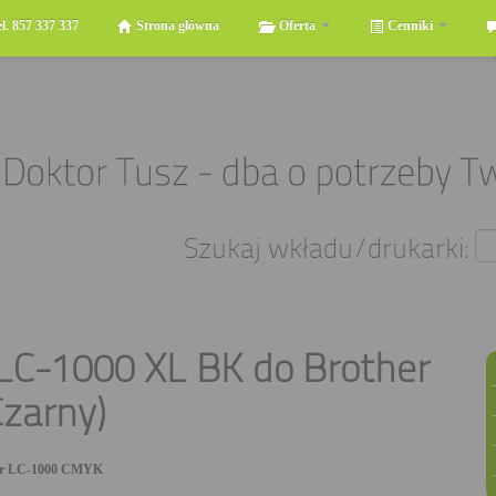
el. 857 337 337
Strona główna
Oferta
Cenniki
Szukaj wkładu/drukarki:
LC-1000 XL BK do Brother
zarny)
er LC-1000 CMYK