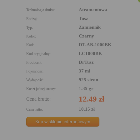
Atramentowa
Technologia druku:
Tusz
Rodzaj:
Zamiennik
Typ:
Czarny
Kolor:
DT-AB-1000BK
Kod:
LC1000BK
Kod oryginalny:
DrTusz
Producent:
37 ml
Pojemność:
925 stron
Wydajność:
1.35 gr
Koszt jednej strony:
12.49 zł
Cena brutto:
10.15 zł
Cena netto:
Kup w sklepie internetowym