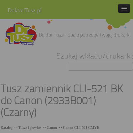
DoktorTusz.pl
tel. 857 337 337
Strona główna
Oferta
Szukaj wkładu/drukarki:
Cenniki
Blog
Praca
Tusz zamiennik CLI-521 BK
Kontakt
do Canon (2933B001)
Sklep internetowy
(Czarny)
Katalog
>>
Tusze i głowice
>>
Canon
>>
Canon CLI-521 CMYK