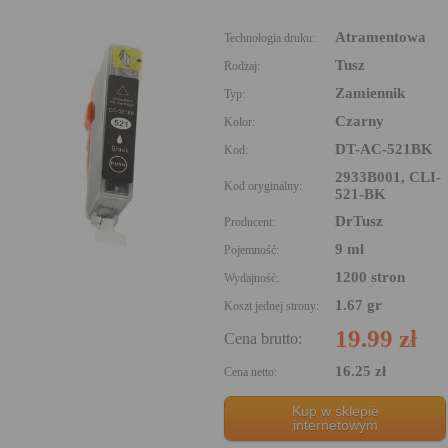
Atramentowa
Technologia druku:
Tusz
Rodzaj:
Zamiennik
Typ:
Czarny
Kolor:
DT-AC-521BK
Kod:
2933B001, CLI-
Kod oryginalny:
521-BK
DrTusz
Producent:
9 ml
Pojemność:
1200 stron
Wydajność:
1.67 gr
Koszt jednej strony:
19.99 zł
Cena brutto:
16.25 zł
Cena netto:
Kup w sklepie
internetowym