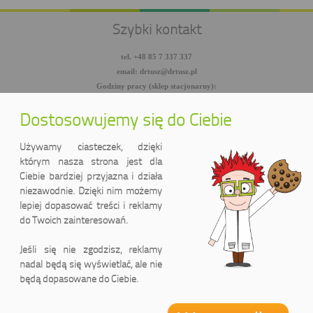
Szybki kontakt
tel. +48 85 7 337 337
email: drtusz@drtusz.pl
Godziny pracy (sklep stacjonarny):
pon-pt: 8:00-18:00
sob: 10:00-14:00
Dostosowujemy się do Ciebie
facebook.com/DrTusz
twitter.com/DrTusz
Używamy ciasteczek, dzięki
youtube.com/DrTusz
którym nasza strona jest dla
Ciebie bardziej przyjazna i działa
niezawodnie. Dzięki nim możemy
lepiej dopasować treści i reklamy
do Twoich zainteresowań.
Jeśli się nie zgodzisz, reklamy
nadal będą się wyświetlać, ale nie
będą dopasowane do Ciebie.
DrTusz Sp. z o.o.
ul. Wyszyńskiego 2 lok. 75
(Pasaż handlowy LIDER)