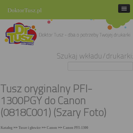
DoktorTusz.pl
tel. 857 337 337
Strona główna
Oferta
Szukaj wkładu/drukarki:
Cenniki
Blog
Praca
Tusz oryginalny PFI-
Kontakt
1300PGY do Canon
Sklep internetowy
(0818C001) (Szary Foto)
Katalog
>>
Tusze i głowice
>>
Canon
>>
Canon PFI-1300