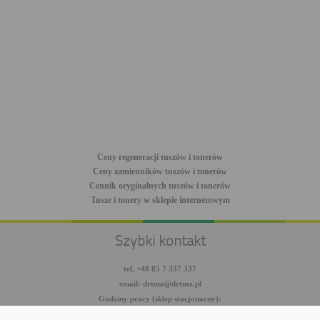
Ceny regeneracji tuszów i tonerów
Ceny zamienników tuszów i tonerów
Cennik oryginalnych tuszów i tonerów
Tusze i tonery w sklepie internetowym
Szybki kontakt
tel. +48 85 7 337 337
email: drtusz@drtusz.pl
Godziny pracy (sklep stacjonarny):
pon-pt: 8:00-18:00