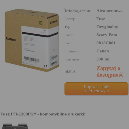
Atramentowa
Technologia druku:
Tusz
Rodzaj:
Oryginalny
Typ:
Szary Foto
Kolor:
0818C001
Kod:
Canon
Producent:
330 ml
Pojemność:
Zapytaj o
Status:
dostępność
Kup w sklepie
internetowym
Tusz PFI-1300PGY - kompatybilne drukarki: