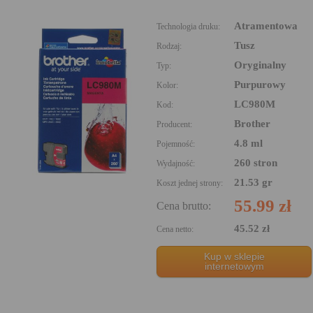
Atramentowa
Technologia druku:
Tusz
Rodzaj:
Oryginalny
Typ:
Purpurowy
Kolor:
LC980M
Kod:
Brother
Producent:
4.8 ml
Pojemność:
260 stron
Wydajność:
21.53 gr
Koszt jednej strony:
55.99 zł
Cena brutto:
45.52 zł
Cena netto:
Kup w sklepie
internetowym