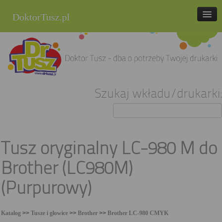
DoktorTusz.pl
tel. 857 337 337
Strona główna
Oferta
Szukaj wkładu/drukarki:
Cenniki
Blog
Praca
Tusz oryginalny LC-980 M do
Kontakt
Brother (LC980M)
Sklep internetowy
(Purpurowy)
Katalog
>>
Tusze i głowice
>>
Brother
>>
Brother LC-980 CMYK