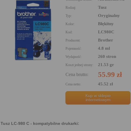
Tusz
Rodzaj:
Oryginalny
Typ:
Błękitny
Kolor:
LC980C
Kod:
Brother
Producent:
4.8 ml
Pojemność:
260 stron
Wydajność:
21.53 gr
Koszt jednej strony:
55.99 zł
Cena brutto:
45.52 zł
Cena netto:
Kup w sklepie
internetowym
Tusz LC-980 C - kompatybilne drukarki: