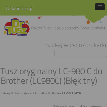
DoktorTusz.pl
tel. 857 337 337
Strona główna
Oferta
Szukaj wkładu/drukarki:
Cenniki
Blog
Praca
Tusz oryginalny LC-980 C do
Kontakt
Brother (LC980C) (Błękitny)
Sklep internetowy
Katalog
>>
Tusze i głowice
>>
Brother
>>
Brother LC-980 CMYK
Atramentowa
Technologia druku: