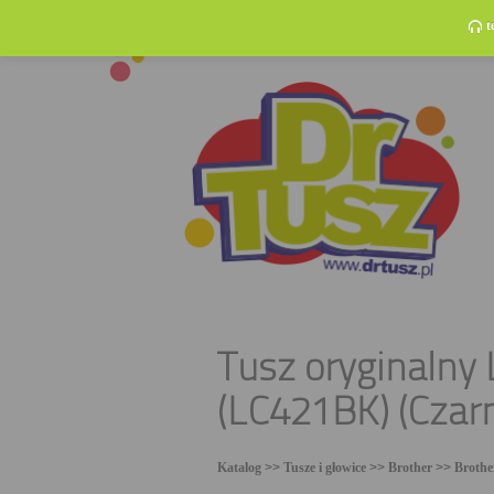
t
Tusz oryginalny
(LC421BK) (Czar
Katalog
>>
Tusze i głowice
>>
Brother
>>
Broth