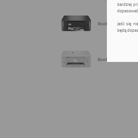
bardziej pr
dopasować 
Jeśli się n
Brother DCP-J1050
będą dopas
Brother DCP-J1800