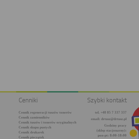
Cenniki
Szybki kontakt
Cennik regeneracji tuszów tonerów
tel. +48 85 7 337 337
Cennik zamienników
email: drtusz@drtusz.pl
Cennik tuszów i tonerów oryginalnych
Godziny pracy
Cennik skupu pustych
(sklep stacjonarny):
Cennik drukarek
pon-pt: 8:00-18:00
Cennik pieczątek