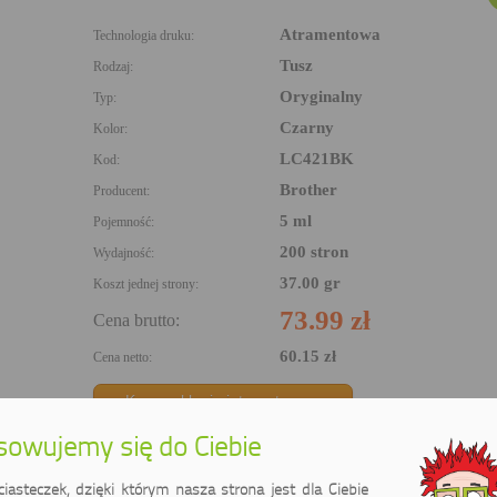
Atramentowa
Technologia druku:
Tusz
Rodzaj:
Oryginalny
Typ:
Czarny
Kolor:
LC421BK
Kod:
Brother
Producent:
5 ml
Pojemność:
200 stron
Wydajność:
37.00 gr
Koszt jednej strony:
73.99 zł
Cena brutto:
60.15 zł
Cena netto:
Kup w sklepie internetowym
owujemy się do Ciebie
asteczek, dzięki którym nasza strona jest dla Ciebie
i: