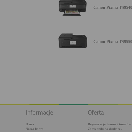
Canon Pixma TS954
Canon Pixma TS955
Informacje
Oferta
O nas
Regeneracja tuszów i tonerów
Nasza kadra
Zamienniki do drukarek