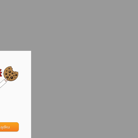
ządku