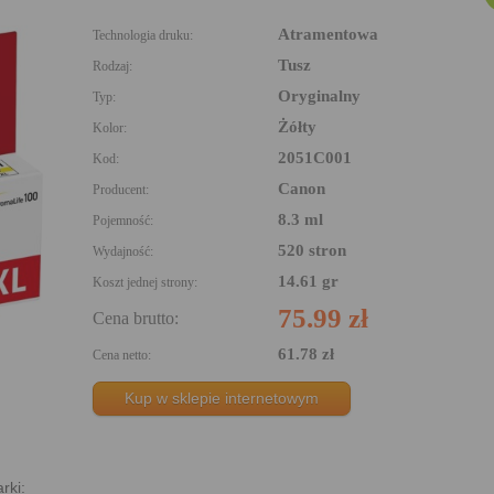
Atramentowa
Technologia druku:
Tusz
Rodzaj:
Oryginalny
Typ:
Żółty
Kolor:
2051C001
Kod:
Canon
Producent:
8.3 ml
Pojemność:
520 stron
Wydajność:
14.61 gr
Koszt jednej strony:
75.99 zł
Cena brutto:
61.78 zł
Cena netto:
Kup w sklepie internetowym
rki: