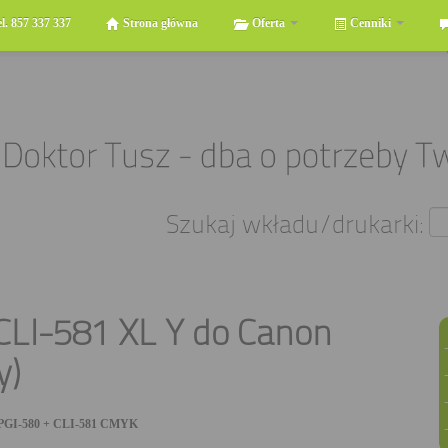
el. 857 337 337
Strona główna
Oferta
Cenniki
Szukaj wkładu/drukarki:
 CLI-581 XL Y do Canon
y)
PGI-580 + CLI-581 CMYK