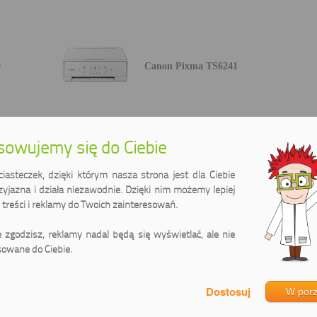
0
Canon Pixma TS6241
owujemy się do Ciebie
0
Canon Pixma TS6251
asteczek, dzięki którym nasza strona jest dla Ciebie
zyjazna i działa niezawodnie. Dzięki nim możemy lepiej
treści i reklamy do Twoich zainteresowań.
0
Canon Pixma TS6350a
ie zgodzisz, reklamy nadal będą się wyświetlać, ale nie
owane do Ciebie.
W por
1
Canon Pixma TS705