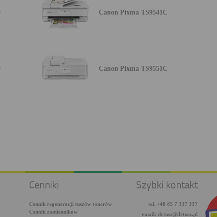
0
Canon Pixma TS9541C
0
Canon Pixma TS9551C
Cenniki
Szybki kontakt
Cennik regeneracji tuszów tonerów
tel. +48 85 7 337 337
Cennik zamienników
email: drtusz@drtusz.pl