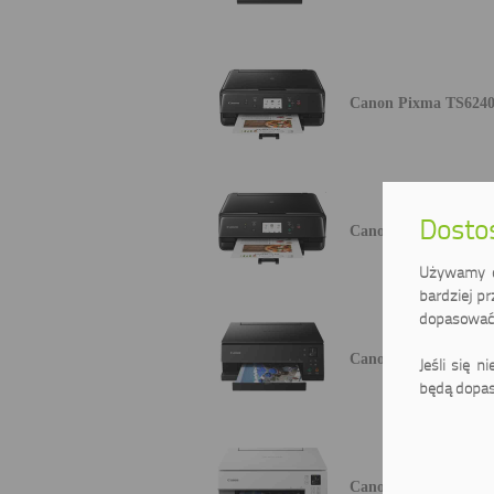
Canon Pixma TS624
Dostos
Canon Pixma TS625
Używamy ci
bardziej pr
dopasować 
Canon Pixma TS635
Jeśli się n
będą dopas
Canon Pixma TS635