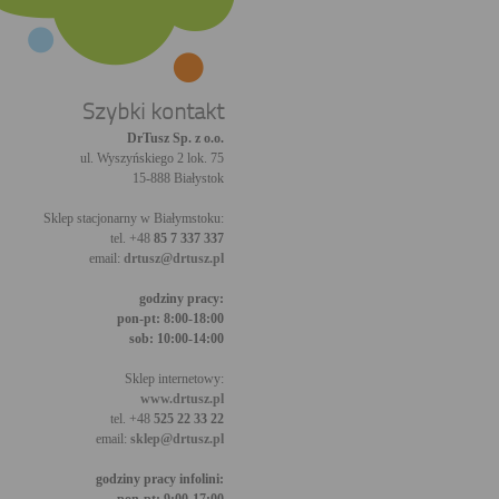
Szybki kontakt
DrTusz Sp. z o.o.
ul. Wyszyńskiego 2 lok. 75
15-888 Białystok
Sklep stacjonarny w Białymstoku:
tel. +48
85 7 337 337
email:
drtusz@drtusz.pl
godziny pracy:
pon-pt: 8:00-18:00
sob: 10:00-14:00
Sklep internetowy:
www.drtusz.pl
tel. +48
525 22 33 22
email:
sklep@drtusz.pl
godziny pracy infolini: