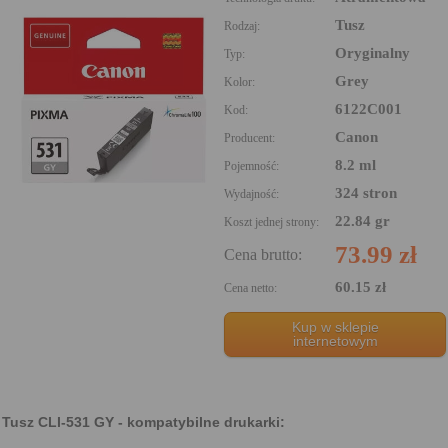
Tusz
Rodzaj:
Oryginalny
Typ:
Grey
Kolor:
6122C001
Kod:
Canon
Producent:
8.2 ml
Pojemność:
324 stron
Wydajność:
22.84 gr
Koszt jednej strony:
73.99 zł
Cena brutto:
60.15 zł
Cena netto:
Kup w sklepie
internetowym
Tusz CLI-531 GY - kompatybilne drukarki: