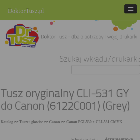
DoktorTusz.pl
tel. 857 337 337
Strona główna
Oferta
Szukaj wkładu/drukarki:
Cenniki
Blog
Praca
Tusz oryginalny CLI-531 GY
Kontakt
do Canon (6122C001) (Grey)
Sklep internetowy
Katalog
>>
Tusze i głowice
>>
Canon
>>
Canon PGI-530 + CLI-531 CMYK
Atramentowa
Technologia druku: