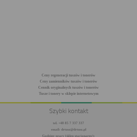
Ceny regeneracji tuszów i tonerów
Ceny zamienników tuszów i tonerów
Cennik oryginalnych tuszów i tonerów
Tusze i tonery w sklepie internetowym
Szybki kontakt
tel. +48 85 7 337 337
email: drtusz@drtusz.pl
Godziny pracy (sklep stacjonarny):