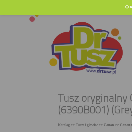
t
Tusz oryginalny
(6390B001) (Gre
Katalog
>>
Tusze i głowice
>>
Canon
>>
Canon