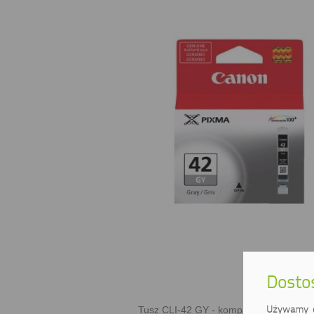
Dostos
Używamy ci
Tusz CLI-42 GY - kompatybilne drukarki