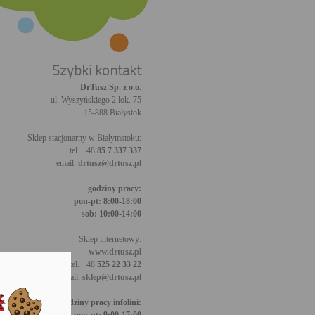
Szybki kontakt
DrTusz Sp. z o.o.
ul. Wyszyńskiego 2 lok. 75
15-888 Białystok
Sklep stacjonarny w Białymstoku:
tel. +48
85 7 337 337
email:
drtusz@drtusz.pl
godziny pracy:
pon-pt: 8:00-18:00
sob: 10:00-14:00
Sklep internetowy:
www.drtusz.pl
tel. +48
525 22 33 22
email:
sklep@drtusz.pl
godziny pracy infolini: