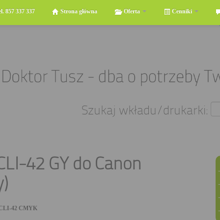
el. 857 337 337
Strona główna
Oferta
Cenniki
Szukaj wkładu/drukarki:
 CLI-42 GY do Canon
y)
 CLI-42 CMYK