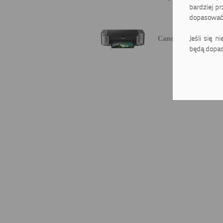
bardziej pr
dopasować 
Jeśli się n
Canon Pixma Pro-10
będą dopas