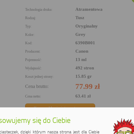
Atramentowa
Technologia druku:
Tusz
Rodzaj:
Oryginalny
Typ:
Grey
Kolor:
6390B001
Kod:
Canon
Producent:
13 ml
Pojemność:
492 stron
Wydajność:
15.85 gr
Koszt jednej strony:
77.99 zł
Cena brutto:
63.41 zł
Cena netto:
Kup w sklepie internetowym
owujemy się do Ciebie
asteczek, dzięki którym nasza strona jest dla Ciebie
: