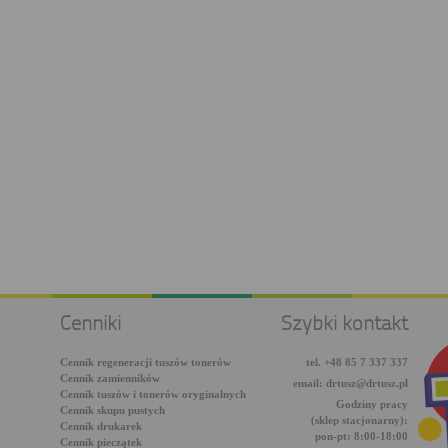
Cenniki
Szybki kontakt
Cennik regeneracji tuszów tonerów
tel. +48 85 7 337 337
Cennik zamienników
email: drtusz@drtusz.pl
Cennik tuszów i tonerów oryginalnych
Godziny pracy
Cennik skupu pustych
(sklep stacjonarny):
Cennik drukarek
pon-pt: 8:00-18:00
Cennik pieczątek