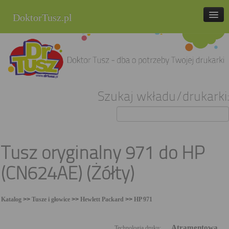
DoktorTusz.pl
tel. 857 337 337
Strona główna
Oferta
Szukaj wkładu/drukarki:
Cenniki
Blog
Praca
Tusz oryginalny 971 do HP
Kontakt
(CN624AE) (Żółty)
Sklep internetowy
Katalog
>>
Tusze i głowice
>>
Hewlett Packard
>>
HP 971
Atramentowa
Technologia druku: