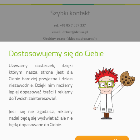
Szybki kontakt
tel. +48 85 7 337 337
email: drtusz@drtusz.pl
Godziny pracy (sklep stacjonarny):
pon-pt: 8:00-18:00
sob: 10:00-14:00
Dostosowujemy się do Ciebie
facebook.com/DrTusz
twitter.com/DrTusz
Używamy ciasteczek, dzięki
youtube.com/DrTusz
którym nasza strona jest dla
Ciebie bardziej przyjazna i działa
niezawodnie. Dzięki nim możemy
lepiej dopasować treści i reklamy
do Twoich zainteresowań.
Jeśli się nie zgodzisz, reklamy
nadal będą się wyświetlać, ale nie
będą dopasowane do Ciebie.
DrTusz Sp. z o.o.
ul. Wyszyńskiego 2 lok. 75
(Pasaż handlowy LIDER)