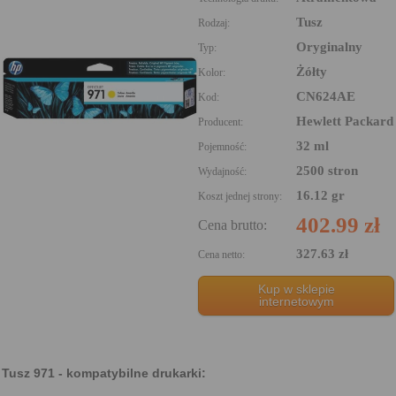
Tusz
Rodzaj:
Oryginalny
Typ:
Żółty
Kolor:
CN624AE
Kod:
Hewlett Packard
Producent:
32 ml
Pojemność:
2500 stron
Wydajność:
16.12 gr
Koszt jednej strony:
402.99 zł
Cena brutto:
327.63 zł
Cena netto:
Kup w sklepie
internetowym
Tusz 971 - kompatybilne drukarki: