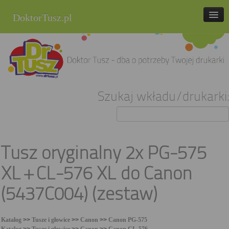
DoktorTusz.pl
tel. 857 337 337
Strona główna
Oferta
Szukaj wkładu/drukarki:
Cenniki
Blog
Praca
Tusz oryginalny 2x PG-575
Kontakt
XL + CL-576 XL do Canon
Sklep internetowy
(5437C004) (zestaw)
Katalog
>>
Tusze i głowice
>>
Canon
>>
Canon PG-575
Katalog
>>
Tusze i głowice
>>
Canon
>>
Canon CL-576