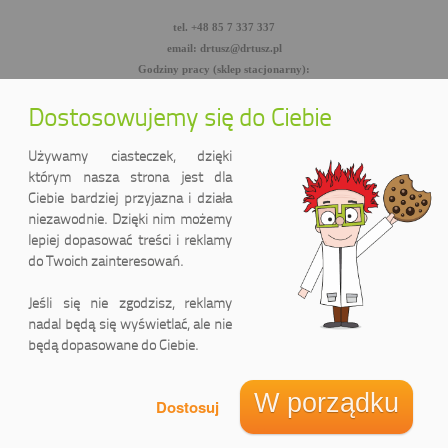
tel. +48 85 7 337 337
email: drtusz@drtusz.pl
Godziny pracy (sklep stacjonarny):
pon-pt: 8:00-18:00
sob: 10:00-14:00
Dostosowujemy się do Ciebie
facebook.com/DrTusz
twitter.com/DrTusz
Używamy ciasteczek, dzięki
youtube.com/DrTusz
którym nasza strona jest dla
Ciebie bardziej przyjazna i działa
niezawodnie. Dzięki nim możemy
lepiej dopasować treści i reklamy
do Twoich zainteresowań.
Jeśli się nie zgodzisz, reklamy
nadal będą się wyświetlać, ale nie
będą dopasowane do Ciebie.
DrTusz Sp. z o.o.
ul. Wyszyńskiego 2 lok. 75
(Pasaż handlowy LIDER)
W porządku
15-888 Białystok, Polska
Informacja o cookies