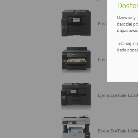
Dostos
Używamy ci
bardziej pr
Epson EcoTank ITS 
dopasować 
Jeśli się n
będą dopas
Epson EcoTank L111
Epson EcoTank L151
Epson EcoTank L649