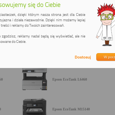
owujemy się do Ciebie
asteczek, dzięki którym nasza strona jest dla Ciebie
zyjazna i działa niezawodnie. Dzięki nim możemy lepiej
L6550
Epson EcoTank ITS L6570
treści i reklamy do Twoich zainteresowań.
ie zgodzisz, reklamy nadal będą się wyświetlać, ale nie
owane do Ciebie.
60
Epson EcoTank L15150
W por
60
Epson EcoTank L6460
0
Epson EcoTank M15140