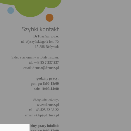
Szybki kontakt
DrTusz Sp. z o.o.
ul. Wyszyńskiego 2 lok. 75
15-888 Białystok
Sklep stacjonarny w Białymstoku:
tel. +48
85 7 337 337
email:
drtusz@drtusz.pl
godziny pracy:
pon-pt: 8:00-18:00
sob: 10:00-14:00
Sklep internetowy:
www.drtusz.pl
tel. +48
525 22 33 22
email:
sklep@drtusz.pl
godziny pracy infolini: