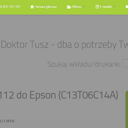
el. 857 337 337
Strona główna
Oferta
Cenniki
Szukaj wkładu/drukarki:
 112 do Epson (C13T06C14A)
112 CMYK