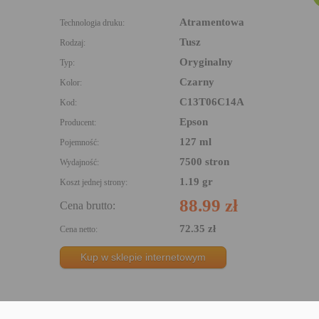
Atramentowa
Technologia druku:
Tusz
Rodzaj:
Oryginalny
Typ:
Czarny
Kolor:
C13T06C14A
Kod:
Epson
Producent:
127 ml
Pojemność:
7500 stron
Wydajność:
1.19 gr
Koszt jednej strony:
88.99 zł
Cena brutto:
72.35 zł
Cena netto:
Kup w sklepie internetowym