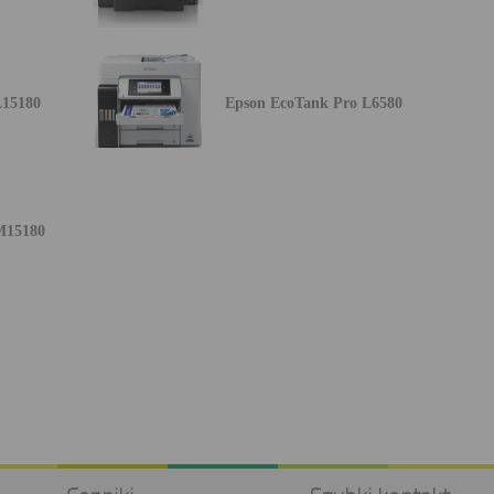
L15180
Epson EcoTank Pro L6580
M15180