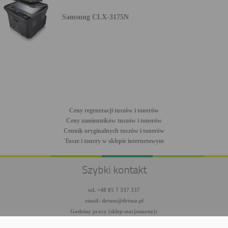
Samsung CLX-3175N
Ceny regeneracji tuszów i tonerów
Ceny zamienników tuszów i tonerów
Cennik oryginalnych tuszów i tonerów
Tusze i tonery w sklepie internetowym
Szybki kontakt
tel. +48 85 7 337 337
email: drtusz@drtusz.pl
Godziny pracy (sklep stacjonarny):
pon-pt: 8:00-18:00
sob: 10:00-14:00