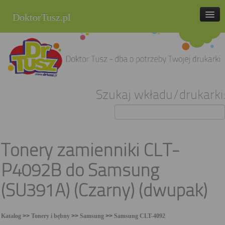
DoktorTusz.pl
tel. 857 337 337
Strona główna
Oferta
Szukaj wkładu/drukarki:
Cenniki
Blog
Praca
Tonery zamienniki CLT-
Kontakt
P4092B do Samsung
Sklep internetowy
(SU391A) (Czarny) (dwupak)
Katalog
>>
Tonery i bębny
>>
Samsung
>>
Samsung CLT-4092