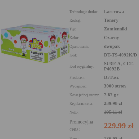
Laserowa
Technologia druku:
Tonery
Rodzaj:
Zamienniki
Typ:
Czarny
Kolor:
dwupak
Opakowanie:
DT-TS-4092K/D
Kod:
SU391A, CLT-
Kod oryginalny:
P4092B
DrTusz
Producent:
3000 stron
Wydajność:
7.67 gr
Koszt jednej strony:
239.98 zł
Regularna cena:
195.11 zł
Netto:
Promocyjna
229.99 zł
cena:
186.98 zł
Netto: