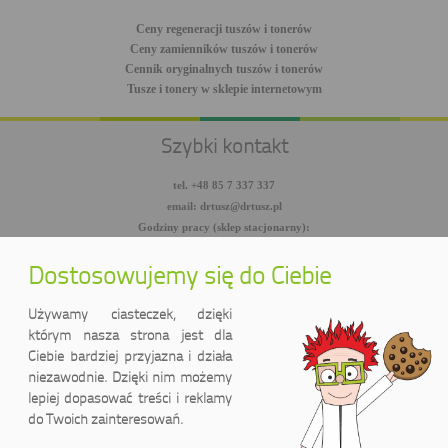
Ceny regeneracji tuszów i tonerów
Ceny zamienników tuszów i tonerów
Cennik oryginalnych tuszów i tonerów
Tusze i tonery w sklepie internetowym
Szybki kontakt
tel. +48 85 7 337 337
email: drtusz@drtusz.pl
Godziny pracy (sklep stacjonarny):
pon-pt: 8:00-18:00
sob: 10:00-14:00
Dostosowujemy się do Ciebie
facebook.com/DrTusz
twitter.com/DrTusz
Używamy ciasteczek, dzięki
youtube.com/DrTusz
którym nasza strona jest dla
Ciebie bardziej przyjazna i działa
niezawodnie. Dzięki nim możemy
lepiej dopasować treści i reklamy
do Twoich zainteresowań.