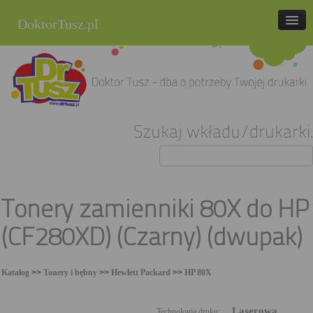
DoktorTusz.pl
tel. 857 337 337
Strona główna
Oferta
Szukaj wkładu/drukarki:
Cenniki
Blog
Praca
Tonery zamienniki 80X do HP
Kontakt
(CF280XD) (Czarny) (dwupak)
Sklep internetowy
Katalog
>>
Tonery i bębny
>>
Hewlett Packard
>>
HP 80X
Laserowa
Technologia druku: