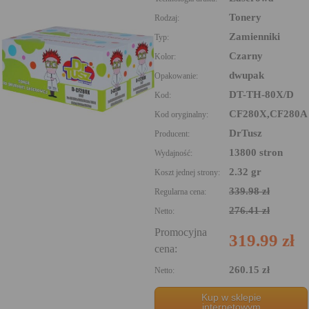
Tonery
Rodzaj:
Zamienniki
Typ:
Czarny
Kolor:
dwupak
Opakowanie:
DT-TH-80X/D
Kod:
CF280X,CF280A
Kod oryginalny:
DrTusz
Producent:
13800 stron
Wydajność:
2.32 gr
Koszt jednej strony:
339.98 zł
Regularna cena:
276.41 zł
Netto:
Promocyjna
319.99 zł
cena:
260.15 zł
Netto:
Kup w sklepie
internetowym