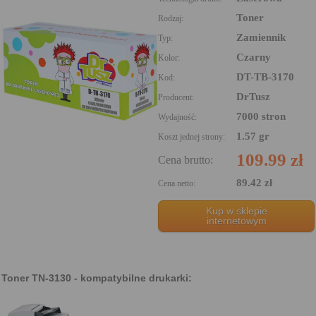
Toner
Rodzaj:
Zamiennik
Typ:
Czarny
Kolor:
DT-TB-3170
Kod:
DrTusz
Producent:
7000 stron
Wydajność:
1.57 gr
Koszt jednej strony:
109.99 zł
Cena brutto:
89.42 zł
Cena netto:
Kup w sklepie
internetowym
Toner TN-3130 - kompatybilne drukarki: