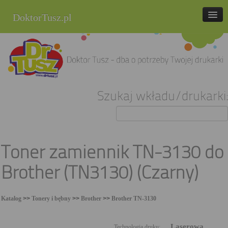
DoktorTusz.pl
tel. 857 337 337
Strona główna
Oferta
Szukaj wkładu/drukarki:
Cenniki
Blog
Praca
Toner zamiennik TN-3130 do
Kontakt
Brother (TN3130) (Czarny)
Sklep internetowy
Katalog
>>
Tonery i bębny
>>
Brother
>>
Brother TN-3130
Laserowa
Technologia druku: