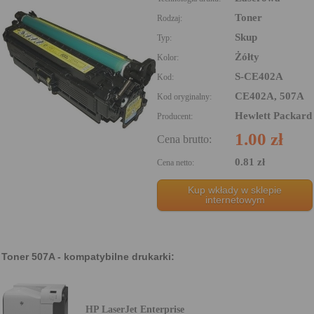
Toner
Rodzaj:
Skup
Typ:
Żółty
Kolor:
S-CE402A
Kod:
CE402A, 507A
Kod oryginalny:
Hewlett Packard
Producent:
1.00 zł
Cena brutto:
0.81 zł
Cena netto:
Kup wkłady w sklepie
internetowym
Toner 507A - kompatybilne drukarki:
HP LaserJet Enterprise