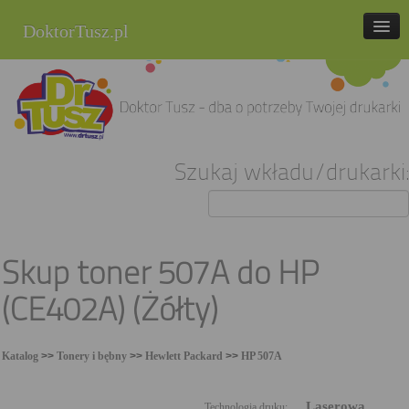
DoktorTusz.pl
tel. 857 337 337
Strona główna
Oferta
Szukaj wkładu/drukarki:
Cenniki
Blog
Praca
Skup toner 507A do HP
Kontakt
(CE402A) (Żółty)
Sklep internetowy
Katalog
>>
Tonery i bębny
>>
Hewlett Packard
>>
HP 507A
Laserowa
Technologia druku: