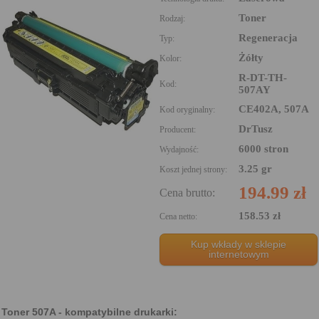
Toner
Rodzaj:
Regeneracja
Typ:
Żółty
Kolor:
R-DT-TH-
Kod:
507AY
CE402A, 507A
Kod oryginalny:
DrTusz
Producent:
6000 stron
Wydajność:
3.25 gr
Koszt jednej strony:
194.99 zł
Cena brutto:
158.53 zł
Cena netto:
Kup wkłady w sklepie
internetowym
Toner 507A - kompatybilne drukarki: