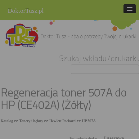
DoktorTusz.pl
tel. 857 337 337
Strona główna
Oferta
Szukaj wkładu/drukarki:
Cenniki
Blog
Praca
Regeneracja toner 507A do
Kontakt
HP (CE402A) (Żółty)
Sklep internetowy
Katalog
>>
Tonery i bębny
>>
Hewlett Packard
>>
HP 507A
Laserowa
Technologia druku: