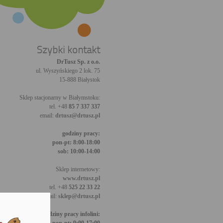
Szybki kontakt
DrTusz Sp. z o.o.
ul. Wyszyńskiego 2 lok. 75
15-888 Białystok
Sklep stacjonarny w Białymstoku:
tel. +48
85 7 337 337
email:
drtusz@drtusz.pl
godziny pracy:
pon-pt: 8:00-18:00
sob: 10:00-14:00
Sklep internetowy:
www.drtusz.pl
tel. +48
525 22 33 22
email:
sklep@drtusz.pl
godziny pracy infolini: