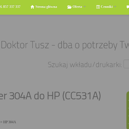
el. 857 337 337
Strona główna
Oferta
Cenniki
Szukaj wkładu/drukarki:
er 304A do HP (CC531A)
>>
HP 304A