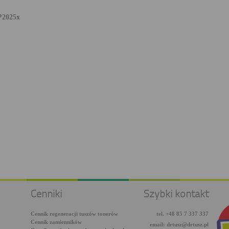
P2025x
Cenniki
Szybki kontakt
Cennik regeneracji tuszów tonerów
tel. +48 85 7 337 337
Cennik zamienników
email: drtusz@drtusz.pl