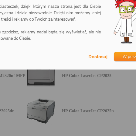
asteczek, dzięki którym nasza strona jest dla Ciebie
zyjazna i działa niezawodnie. Dzięki nim możemy lepiej
treści i reklamy do Twoich zainteresowań.
ie zgodzisz, reklamy nadal będą się wyświetlać, ale nie
owane do Ciebie.
M2320fxi
HP Color LaserJet CM2320n MFP
W por
CM2320nf MFP
HP Color LaserJet CP2025
P2025dn
HP Color LaserJet CP2025n