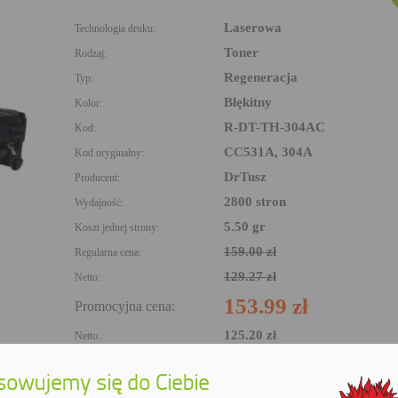
Laserowa
Technologia druku:
Toner
Rodzaj:
Regeneracja
Typ:
Błękitny
Kolor:
R-DT-TH-304AC
Kod:
CC531A, 304A
Kod oryginalny:
DrTusz
Producent:
2800 stron
Wydajność:
5.50 gr
Koszt jednej strony:
159.00 zł
Regularna cena:
129.27 zł
Netto:
153.99 zł
Promocyjna cena:
125.20 zł
Netto:
Kup wkłady w sklepie internetowym
owujemy się do Ciebie