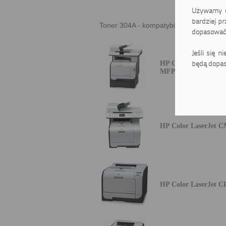
Używamy ci
bardziej pr
Toner 304A - kompatybilne drukarki:
dopasować 
Jeśli się n
będą dopas
HP Color LaserJet C
MFP
HP Color LaserJet 
HP Color LaserJet C