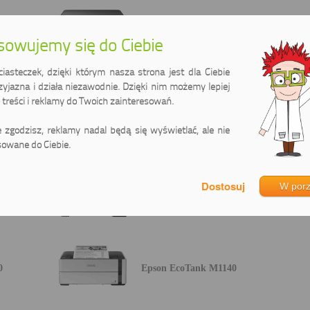
L6190
Epson EcoTank L6260
owujemy się do Ciebie
asteczek, dzięki którym nasza strona jest dla Ciebie
zyjazna i działa niezawodnie. Dzięki nim możemy lepiej
treści i reklamy do Twoich zainteresowań.
0
Epson EcoTank L6276
ie zgodzisz, reklamy nadal będą się wyświetlać, ale nie
owane do Ciebie.
W por
0
Epson EcoTank L6460
0
Epson EcoTank M1140