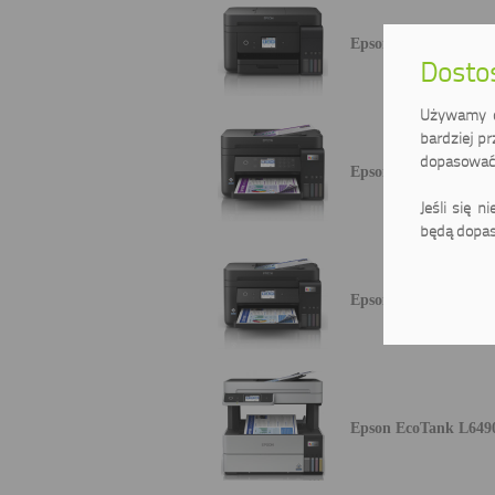
Epson EcoTank ITS 
Dostos
Używamy ci
bardziej pr
dopasować 
Epson EcoTank L627
Jeśli się n
będą dopas
Epson EcoTank L629
Epson EcoTank L649