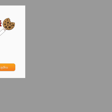
ządku