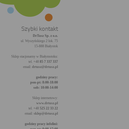
Szybki kontakt
DrTusz Sp. z o.o.
ul. Wyszyńskiego 2 lok. 75
15-888 Białystok
Sklep stacjonarny w Białymstoku:
tel. +48
85 7 337 337
email:
drtusz@drtusz.pl
godziny pracy:
pon-pt: 8:00-18:00
sob: 10:00-14:00
Sklep internetowy:
www.drtusz.pl
tel. +48
525 22 33 22
email:
sklep@drtusz.pl
godziny pracy infolini: