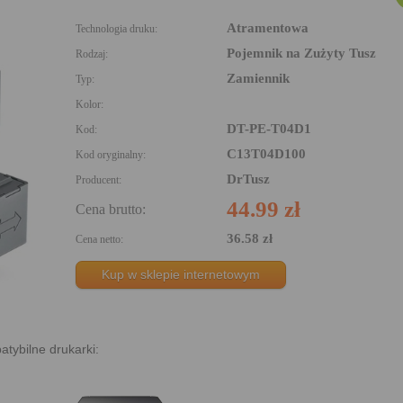
Atramentowa
Technologia druku:
Pojemnik na Zużyty Tusz
Rodzaj:
Zamiennik
Typ:
Kolor:
DT-PE-T04D1
Kod:
C13T04D100
Kod oryginalny:
DrTusz
Producent:
44.99 zł
Cena brutto:
36.58 zł
Cena netto:
Kup w sklepie internetowym
tybilne drukarki: