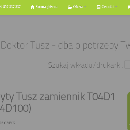
el. 857 337 337
Strona główna
Oferta
Cenniki
Szukaj wkładu/drukarki:
yty Tusz zamiennik T04D1
04D100)
502 CMYK