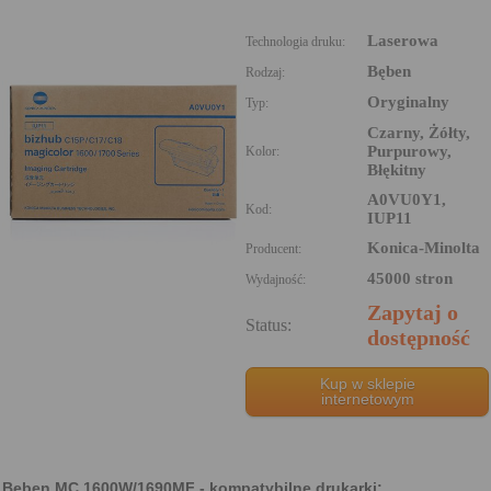
Laserowa
Technologia druku:
Bęben
Rodzaj:
Oryginalny
Typ:
Czarny, Żółty,
Purpurowy,
Kolor:
Błękitny
A0VU0Y1,
Kod:
IUP11
Konica-Minolta
Producent:
45000 stron
Wydajność:
Zapytaj o
Status:
dostępność
Kup w sklepie
internetowym
Bęben MC 1600W/1690MF - kompatybilne drukarki: