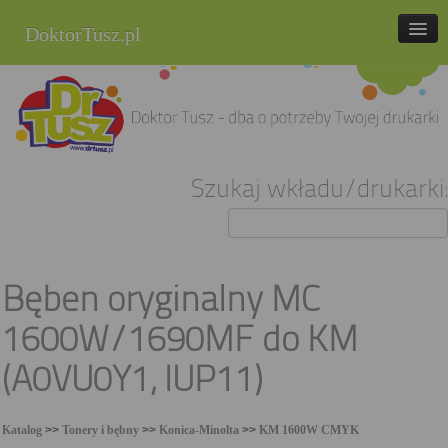
DoktorTusz.pl
tel. 857 337 337
Strona główna
Oferta
Szukaj wkładu/drukarki:
Cenniki
Blog
Praca
Bęben oryginalny MC
Kontakt
1600W/1690MF do KM
Sklep internetowy
(A0VU0Y1, IUP11)
Katalog
>>
Tonery i bębny
>>
Konica-Minolta
>>
KM 1600W CMYK