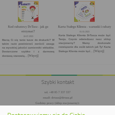
Kod rabatowy DrTusz - jak go
Karta Stałego Klienta - warunki i rabaty
otrzymać?
01-01-2023
Karta Stałego Klienta DrTusza może być
18-07-2023
Twoja. Często odwiedzasz nasz sklep
Marzą Ci się tanie tusze do drukarki? W
stacjonarny? Mamy doskonałe
takim razie powinieneś zwrócić uwagę
rozwiązanie dla osób takich jak Ty! Karta
na wysokiej jakości zamienniki wkładów.
[Więcej]
Stałego Klienta może być...
Dostarczone szybko i z darmową
[Więcej]
dostawą stanowią...
Szybki kontakt
tel. +48 85 7 337 337
email: drtusz@drtusz.pl
Godziny pracy (sklep stacjonarny):
pon-pt: 8:00-18:00
sob: 10:00-14:00