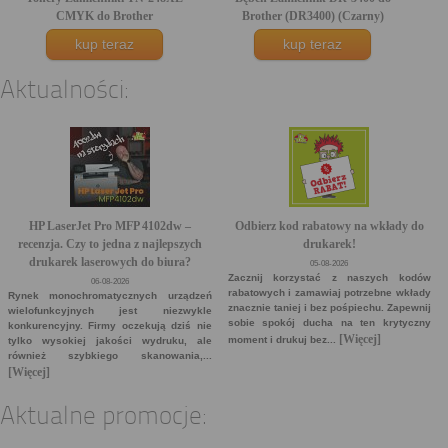
CMYK do Brother
Brother (DR3400) (Czarny)
(TN248XLCMYK)...
kup teraz
kup teraz
Aktualności:
HP LaserJet Pro MFP 4102dw –
Odbierz kod rabatowy na wkłady do
recenzja. Czy to jedna z najlepszych
drukarek!
drukarek laserowych do biura?
05-08-2026
Zacznij korzystać z naszych kodów
06-08-2026
rabatowych i zamawiaj potrzebne wkłady
Rynek monochromatycznych urządzeń
znacznie taniej i bez pośpiechu. Zapewnij
wielofunkcyjnych jest niezwykle
sobie spokój ducha na ten krytyczny
konkurencyjny. Firmy oczekują dziś nie
[Więcej]
moment i drukuj bez...
tylko wysokiej jakości wydruku, ale
również szybkiego skanowania,...
[Więcej]
Aktualne promocje: