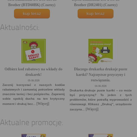
Brother (BTD60BK) (Czarny)
Brother (DR2401) (Czarny)
kup teraz
kup teraz
Aktualności:
Odbierz kod rabatowy na wkłady do
Dlaczego drukarka drukuje puste
drukarek!
kartki? Najczęstsze przyczyny i
rozwiązania.
05-08-2026
Zacznij korzystać z naszych kodów
04-08-2026
rabatowych i zamawiaj potrzebne wkłady
Drukarka drukuje puste kartki – co może
znacznie taniej i bez pośpiechu. Zapewnij
być przyczyną? To jeden z tych
sobie spokój ducha na ten krytyczny
problemów, które potrafią wyprowadzić z
[Więcej]
moment i drukuj bez...
równowagi. Klikasz „Drukuj”, urządzenie
[Więcej]
zaczyna...
Aktualne promocje: