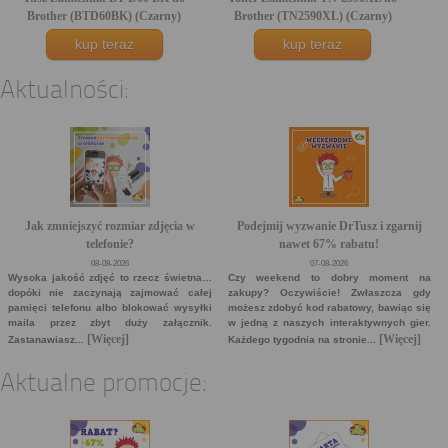
Brother (BTD60BK) (Czarny)
Brother (TN2590XL) (Czarny)
kup teraz
kup teraz
Aktualności:
Jak zmniejszyć rozmiar zdjęcia w
Podejmij wyzwanie DrTusz i zgarnij
telefonie?
nawet 67% rabatu!
08-08-2026
07-08-2026
Wysoka jakość zdjęć to rzecz świetna…
Czy weekend to dobry moment na
dopóki nie zaczynają zajmować całej
zakupy? Oczywiście! Zwłaszcza gdy
pamięci telefonu albo blokować wysyłki
możesz zdobyć kod rabatowy, bawiąc się
maila przez zbyt duży załącznik.
w jedną z naszych interaktywnych gier.
[Więcej]
[Więcej]
Zastanawiasz...
Każdego tygodnia na stronie...
Aktualne promocje: