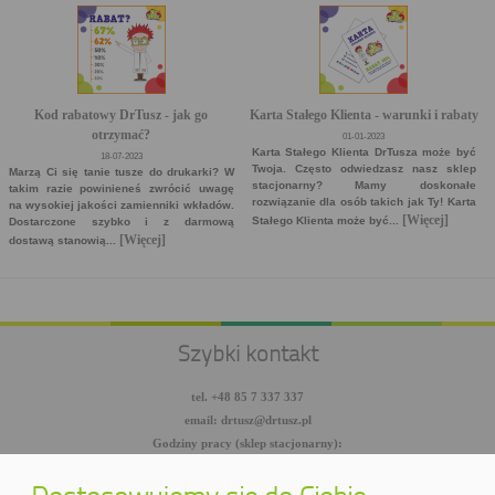
Kod rabatowy DrTusz - jak go
Karta Stałego Klienta - warunki i rabaty
otrzymać?
01-01-2023
Karta Stałego Klienta DrTusza może być
18-07-2023
Twoja. Często odwiedzasz nasz sklep
Marzą Ci się tanie tusze do drukarki? W
stacjonarny? Mamy doskonałe
takim razie powinieneś zwrócić uwagę
rozwiązanie dla osób takich jak Ty! Karta
na wysokiej jakości zamienniki wkładów.
[Więcej]
Stałego Klienta może być...
Dostarczone szybko i z darmową
[Więcej]
dostawą stanowią...
Szybki kontakt
tel. +48 85 7 337 337
email: drtusz@drtusz.pl
Godziny pracy (sklep stacjonarny):
pon-pt: 8:00-18:00
sob: 10:00-14:00