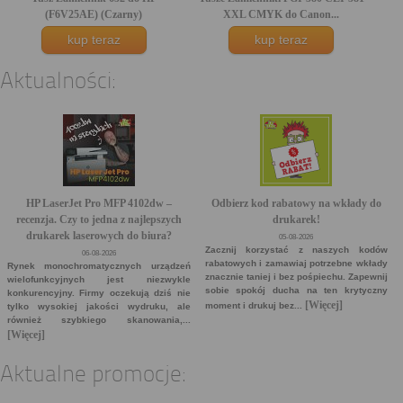
(F6V25AE) (Czarny)
XXL CMYK do Canon...
kup teraz
kup teraz
Aktualności:
HP LaserJet Pro MFP 4102dw –
Odbierz kod rabatowy na wkłady do
recenzja. Czy to jedna z najlepszych
drukarek!
drukarek laserowych do biura?
05-08-2026
Zacznij korzystać z naszych kodów
06-08-2026
rabatowych i zamawiaj potrzebne wkłady
Rynek monochromatycznych urządzeń
znacznie taniej i bez pośpiechu. Zapewnij
wielofunkcyjnych jest niezwykle
sobie spokój ducha na ten krytyczny
konkurencyjny. Firmy oczekują dziś nie
[Więcej]
moment i drukuj bez...
tylko wysokiej jakości wydruku, ale
również szybkiego skanowania,...
[Więcej]
Aktualne promocje: