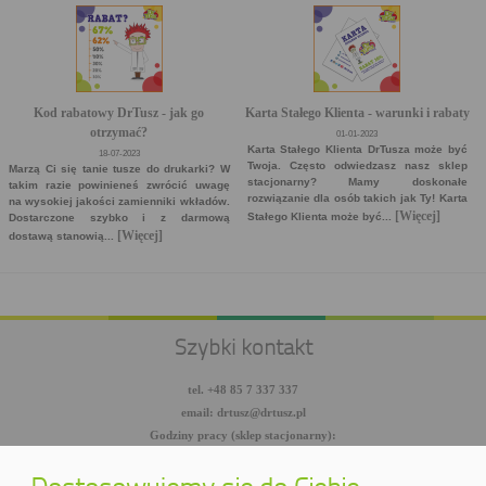
Kod rabatowy DrTusz - jak go
Karta Stałego Klienta - warunki i rabaty
otrzymać?
01-01-2023
Karta Stałego Klienta DrTusza może być
18-07-2023
Twoja. Często odwiedzasz nasz sklep
Marzą Ci się tanie tusze do drukarki? W
stacjonarny? Mamy doskonałe
takim razie powinieneś zwrócić uwagę
rozwiązanie dla osób takich jak Ty! Karta
na wysokiej jakości zamienniki wkładów.
[Więcej]
Stałego Klienta może być...
Dostarczone szybko i z darmową
[Więcej]
dostawą stanowią...
Szybki kontakt
tel. +48 85 7 337 337
email: drtusz@drtusz.pl
Godziny pracy (sklep stacjonarny):
pon-pt: 8:00-18:00
sob: 10:00-14:00