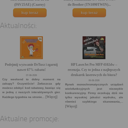
(F6V25AE) (Czarny)
do Brother (TN1090TWIN)...
kup teraz
kup teraz
Aktualności:
Podejmij wyzwanie DrTusz i zgarnij
HP LaserJet Pro MFP 4102dw –
nawet 67% rabatu!
recenzja. Czy to jedna z najlepszych
drukarek laserowych do biura?
07-08-2026
Czy weekend to dobry moment na
06-08-2026
zakupy? Oczywiście! Zwłaszcza gdy
Rynek monochromatycznych urządzeń
możesz zdobyć kod rabatowy, bawiąc się
wielofunkcyjnych jest niezwykle
w jedną z naszych interaktywnych gier.
konkurencyjny. Firmy oczekują dziś nie
[Więcej]
Każdego tygodnia na stronie...
tylko wysokiej jakości wydruku, ale
również szybkiego skanowania,...
[Więcej]
Aktualne promocje: